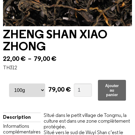
ZHENG SHAN XIAO
ZHONG
22,00
€
–
79,00
€
TH312
Ajouter
79,00
€
au
panier
Situé dans le petit village de Tongmu, la
Description
culture est dans une zone complètement
Informations
protégée.
complémentaires
Situé vers le sud de Wuyi Shan c’est le