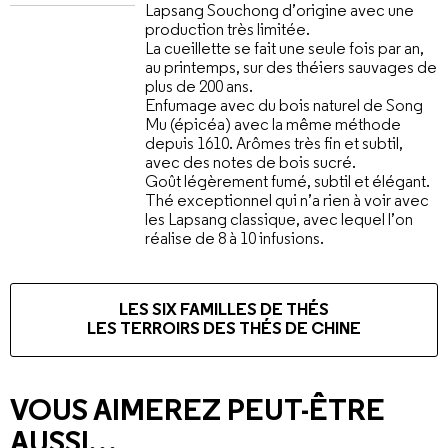
Lapsang Souchong d’origine avec une
production très limitée.
La cueillette se fait une seule fois par an,
au printemps, sur des théiers sauvages de
plus de 200 ans.
Enfumage avec du bois naturel de Song
Mu (épicéa) avec la même méthode
depuis 1610. Arômes très fin et subtil,
avec des notes de bois sucré.
Goût légèrement fumé, subtil et élégant.
Thé exceptionnel qui n’a rien à voir avec
les Lapsang classique, avec lequel l’on
réalise de 8 à 10 infusions.
LES SIX FAMILLES DE THÉS
LES TERROIRS DES THÉS DE CHINE
VOUS AIMEREZ PEUT-ÊTRE
AUSSI…