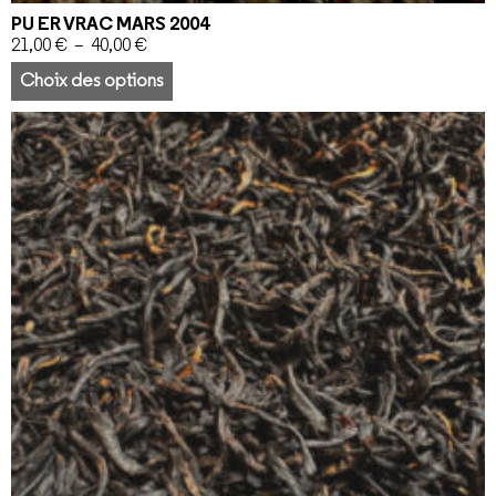
PU ER VRAC MARS 2004
21,00
€
–
40,00
€
Choix des options