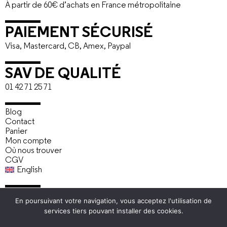
À partir de 60€ d’achats en France métropolitaine
PAIEMENT SÉCURISÉ
Visa, Mastercard, CB, Amex, Paypal
SAV DE QUALITÉ
01 42 71 25 71
Blog
Contact
Panier
Mon compte
Où nous trouver
CGV
English
À propos
En poursuivant votre navigation, vous acceptez l'utilisation de
Mentions légales
services tiers pouvant installer des cookies.
Politique de confidentialité
Espace pro